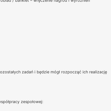
 obiad / bankiet – wręczenie nagród i wyróżnień
ozostałych zadań i będzie mógł rozpocząć ich realizację
współpracy zespołowej: