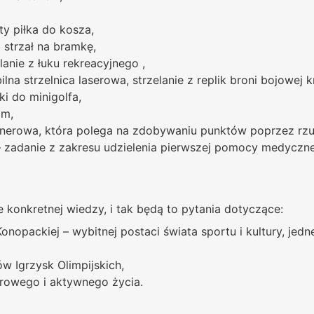
y piłka do kosza,
i strzał na bramkę,
lanie z łuku rekreacyjnego ,
lna strzelnica laserowa, strzelanie z replik broni bojowej kró
ki do minigolfa,
m,
enerowa, która polega na zdobywaniu punktów poprzez rzu
 zadanie z zakresu udzielenia pierwszej pomocy medyczne
konkretnej wiedzy, i tak będą to pytania dotyczące:
Konopackiej – wybitnej postaci świata sportu i kultury, jed
ów Igrzysk Olimpijskich,
rowego i aktywnego życia.