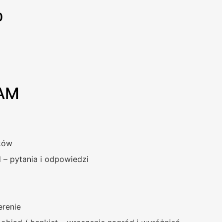
0
AM
ików
 – pytania i odpowiedzi
terenie