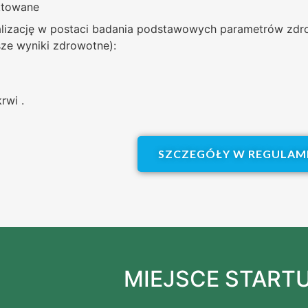
nktowane
lizację w postaci badania podstawowych parametrów zdr
sze wyniki zdrowotne):
a
rwi .
SZCZEGÓŁY W REGULAMI
MIEJSCE START