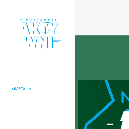
START
O PROJEKCIE
MIASTA
ZGŁOSZENIA
DOKUMENTY
KONTAKT
POLITYKA PRYWATNOŚCI