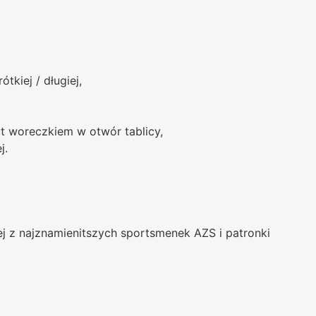
tkiej / długiej,
t woreczkiem w otwór tablicy,
j.
nej z najznamienitszych sportsmenek AZS i patronki