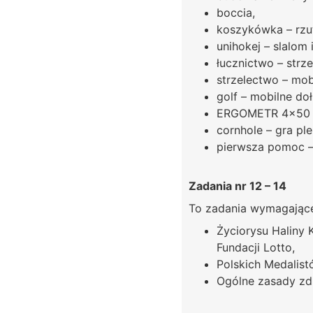
boccia,
koszykówka – rzut
unihokej – slalom 
łucznictwo – strze
strzelectwo – mobi
golf – mobilne doł
ERGOMETR 4×50 
cornhole – gra pl
pierwsza pomoc –
Zadania nr 12 – 14
To zadania wymagające 
Życiorysu Haliny 
Fundacji Lotto,
Polskich Medalist
Ogólne zasady zd