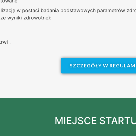
nktowane
lizację w postaci badania podstawowych parametrów zdr
sze wyniki zdrowotne):
a
rwi .
SZCZEGÓŁY W REGULAMI
MIEJSCE START