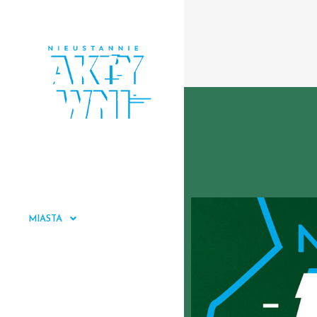
START
O PROJEKCIE
MIASTA
ZGŁOSZENIA
DOKUMENTY
KONTAKT
POLITYKA PRYWATNOŚCI