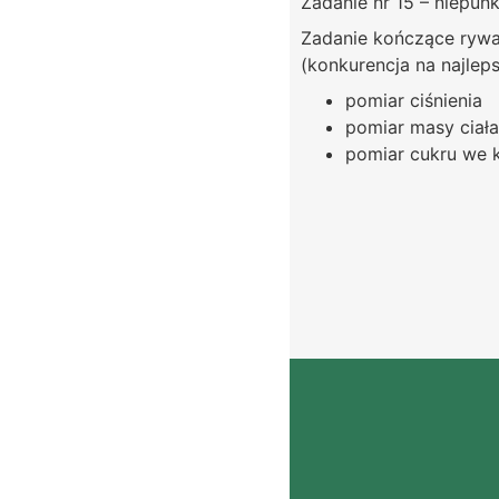
Zadanie nr 15 – niepu
Zadanie kończące rywa
(konkurencja na najlep
pomiar ciśnienia
pomiar masy ciał
pomiar cukru we k