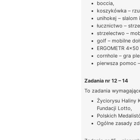
boccia,
koszykówka – rzut
unihokej – slalom 
łucznictwo – strze
strzelectwo – mobi
golf – mobilne doł
ERGOMETR 4×50 
cornhole – gra pl
pierwsza pomoc –
Zadania nr 12 – 14
To zadania wymagające 
Życiorysu Haliny 
Fundacji Lotto,
Polskich Medalist
Ogólne zasady zd