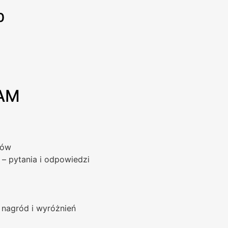
0
AM
ków
 – pytania i odpowiedzi
a
 nagród i wyróżnień