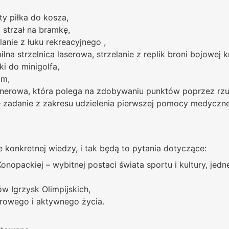
y piłka do kosza,
i strzał na bramkę,
lanie z łuku rekreacyjnego ,
lna strzelnica laserowa, strzelanie z replik broni bojowej kró
ki do minigolfa,
m,
enerowa, która polega na zdobywaniu punktów poprzez rzu
 zadanie z zakresu udzielenia pierwszej pomocy medyczne
konkretnej wiedzy, i tak będą to pytania dotyczące:
Konopackiej – wybitnej postaci świata sportu i kultury, jed
ów Igrzysk Olimpijskich,
rowego i aktywnego życia.