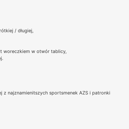
tkiej / długiej,
t woreczkiem w otwór tablicy,
j.
nej z najznamienitszych sportsmenek AZS i patronki